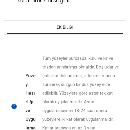
kullanılmasını sağlar."
EK BILGI
Tüm yüzeyler pürüzsüz, kuru ve kir ve
tozdan arındırılmış olmalıdır. Boşluklar ve
Yüze
çatlaklar doldurulmalı, istenirse macun
y
sürülerek düzgün bir düz yüzey elde
Hazı
edilebilir. Yüzeylere göre astar tek kat
rlığı
olarak uygulanmalıdır. Astar
ve
uygulamasından 18-24 saat sonra
Uygu
yüzeylere iki kat olarak uygulanmalıdır.
lama
Katlar arasında en az 3 saat