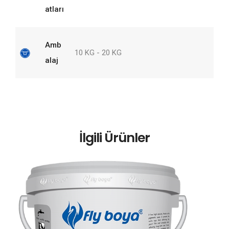
atları
Amb
10 KG - 20 KG
alaj
İlgili Ürünler