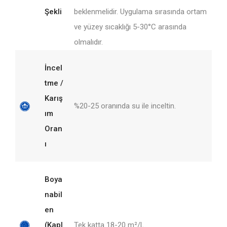
Şekli
beklenmelidir. Uygulama sırasında ortam
ve yüzey sıcaklığı 5-30°C arasında
olmalıdır.
İncel
tme /
Karış
%20-25 oranında su ile inceltin.
ım
Oran
ı
Boya
nabil
en
(Kapl
Tek katta 18-20 m²/L.