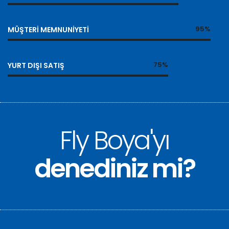
95%
MÜŞTERI MEMNUNIYETI
75%
YURT DIŞI SATIŞ
Fly Boya'yı
denediniz mi?